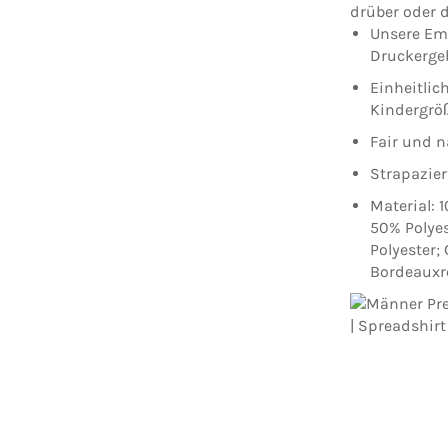
drüber oder d
Unsere Em
Druckergeb
Einheitlic
Kindergrö
Fair und n
Strapazier
Material: 
50% Polyes
Polyester;
Bordeauxro