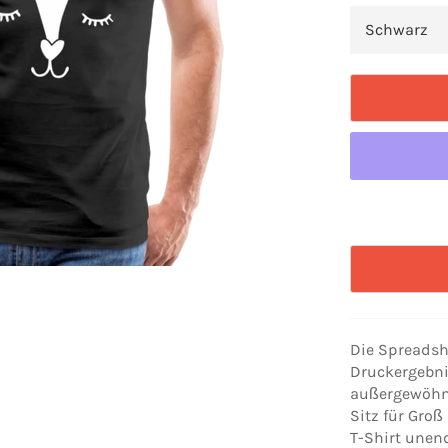
Die Spreadshi
Druckergebni
außergewöhnl
Sitz für Gro
T-Shirt unen