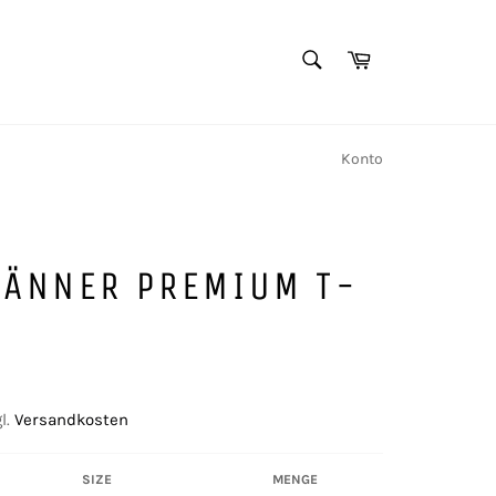
SUCHEN
Warenkorb
Suchen
Konto
MÄNNER PREMIUM T-
l.
Versandkosten
SIZE
MENGE