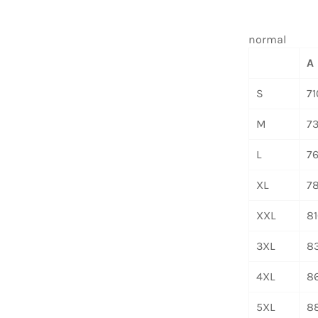
normal
A
S
7
M
7
L
7
XL
7
XXL
8
3XL
8
4XL
8
5XL
8