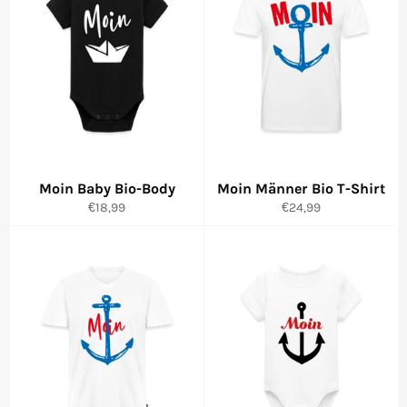
Moin Baby Bio-Body
Moin Männer Bio T-Shirt
Normaler
Normaler
€18,99
€24,99
Preis
Preis