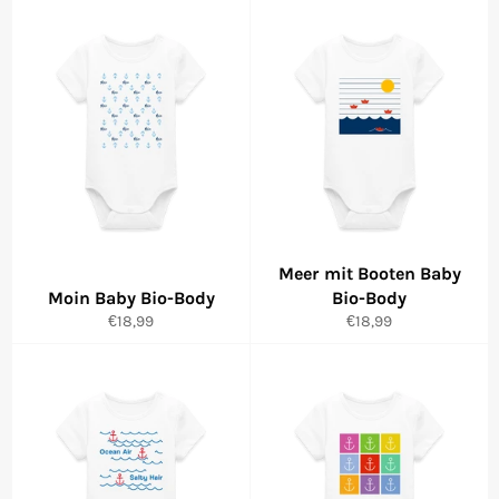
Meer mit Booten Baby
Moin Baby Bio-Body
Bio-Body
Normaler
Normaler
€18,99
€18,99
Preis
Preis