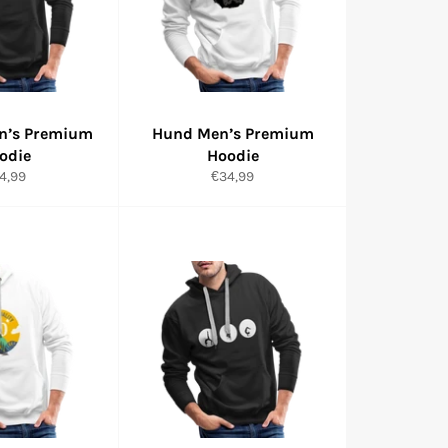
’s Premium
Hund Men’s Premium
odie
Hoodie
rmaler
Normaler
4,99
€34,99
eis
Preis