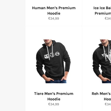
Human Men’s Premium
Ice Ice B
Hoodie
Premium
Normaler
Nor
€34,99
€34
Preis
Prei
Tiere Men’s Premium
Reh Men’
Hoodie
Hoo
Normaler
Nor
€34,99
€34
Preis
Prei