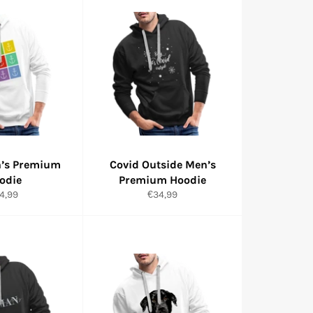
n’s Premium
Covid Outside Men’s
odie
Premium Hoodie
rmaler
Normaler
4,99
€34,99
eis
Preis