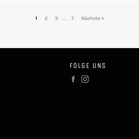
1
2
3
…
7
Nächste »
FOLGE UNS
Facebook
Instagram