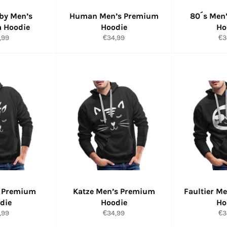
aby Men’s
Human Men’s Premium
80´s Men
 Hoodie
Hoodie
Ho
maler
Normaler
No
,99
€34,99
€3
s
Preis
Pr
s Premium
Katze Men’s Premium
Faultier M
die
Hoodie
Ho
maler
Normaler
No
,99
€34,99
€3
s
Preis
Pr