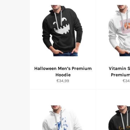
Halloween Men’s Premium
Vitamin 
Hoodie
Premium
Normaler
Nor
€34,99
€34
Preis
Prei