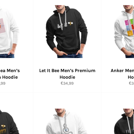
Sea Men’s
Let It Bee Men’s Premium
Anker Me
 Hoodie
Hoodie
Ho
maler
Normaler
No
,99
€34,99
€3
s
Preis
Pr