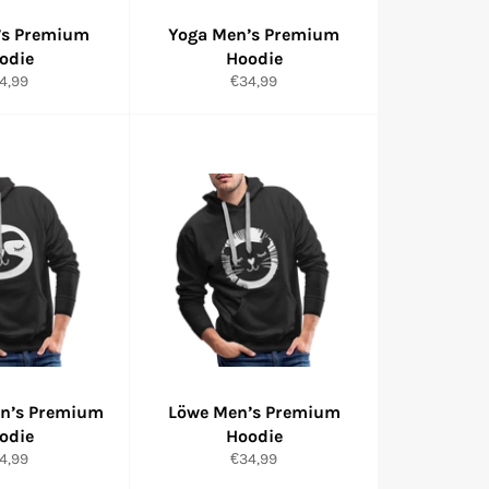
’s Premium
Yoga Men’s Premium
odie
Hoodie
rmaler
Normaler
4,99
€34,99
eis
Preis
en’s Premium
Löwe Men’s Premium
odie
Hoodie
rmaler
Normaler
4,99
€34,99
eis
Preis