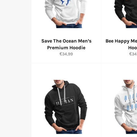
Save The Ocean Men’s
Bee Happy M
Premium Hoodie
Hoo
Normaler
Nor
€34,99
€34
Preis
Prei