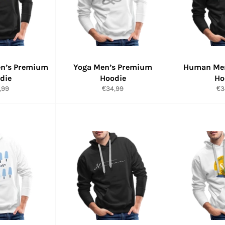
en’s Premium
Yoga Men’s Premium
Human Men
die
Hoodie
Ho
maler
Normaler
No
,99
€34,99
€3
s
Preis
Pr