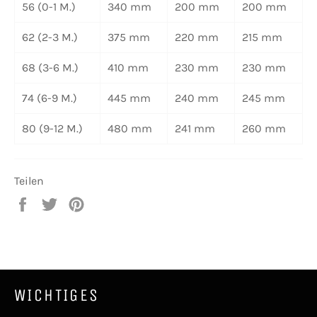
56
(0-1 M.)
340 mm
200 mm
200 mm
62
(2-3 M.)
375 mm
220 mm
215 mm
68
(3-6 M.)
410 mm
230 mm
230 mm
74
(6-9 M.)
445 mm
240 mm
245 mm
80
(9-12 M.)
480 mm
241 mm
260 mm
Teilen
Auf
Auf
Auf
Facebook
Twitter
Pinterest
teilen
twittern
pinnen
WICHTIGES