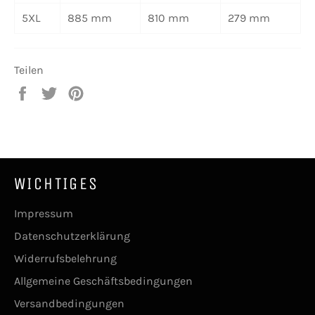
5XL
885 mm
810 mm
279 mm
Teilen
Auf
Auf
Auf
Facebook
Twitter
Pinterest
teilen
twittern
pinnen
WICHTIGES
Impressum
Datenschutzerklärung
Widerrufsbelehrung
Allgemeine Geschäftsbedingungen
Versandbedingungen