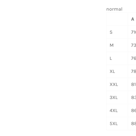
normal
A
S
7
M
7
L
7
XL
7
XXL
8
3XL
8
4XL
8
5XL
8