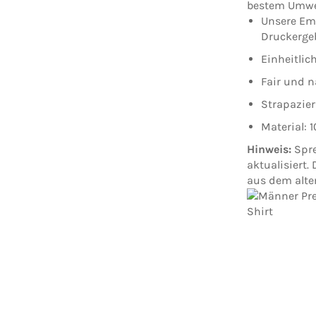
bestem Umwe
Unsere Em
Druckergeb
Einheitlic
Fair und n
Strapazier
Material:
Hinweis:
Spre
aktualisiert.
aus dem alte