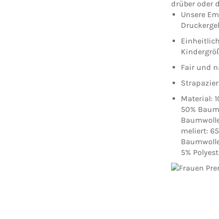
drüber oder d
Unsere Em
Druckergeb
Einheitlic
Kindergrö
Fair und n
Strapazier
Material: 
50% Baumwo
Baumwolle,
meliert: 6
Baumwolle,
5% Polyest