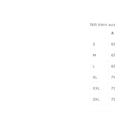
fällt klein au
A
S
6
M
6
L
6
XL
7
XXL
7
3XL
7