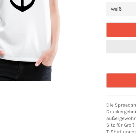
Die Spreadshi
Druckergebni
außergewöhnl
Sitz für Gro
T-Shirt unen