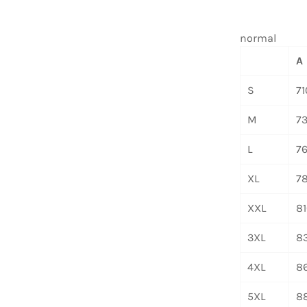
normal
A
S
7
M
7
L
7
XL
7
XXL
8
3XL
8
4XL
8
5XL
8