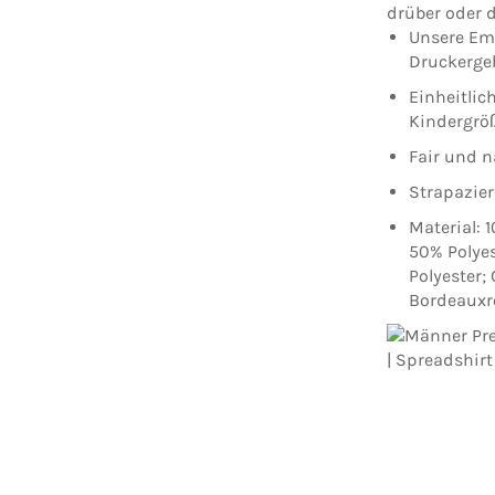
drüber oder d
Unsere Em
Druckergeb
Einheitlic
Kindergrö
Fair und n
Strapazier
Material: 
50% Polyes
Polyester;
Bordeauxro