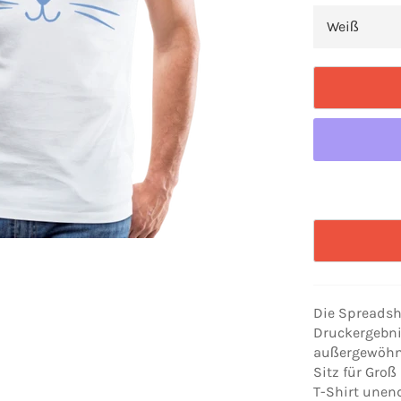
Die Spreadshi
Druckergebni
außergewöhnl
Sitz für Gro
T-Shirt unen