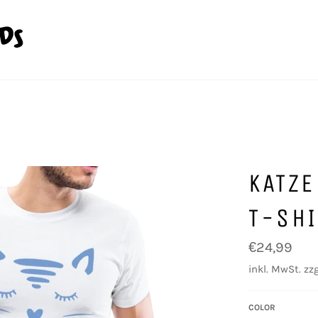
KATZ
T-SHI
Normaler
€24,99
Preis
inkl. MwSt. zzg
COLOR