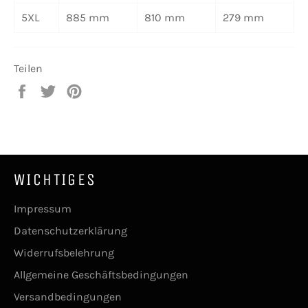
5XL
885 mm
810 mm
279 mm
Teilen
Auf
Auf
Auf
Facebook
Twitter
Pinterest
teilen
twittern
pinnen
WICHTIGES
Impressum
Datenschutzerklärung
Widerrufsbelehrung
Allgemeine Geschäftsbedingungen
Versandbedingungen