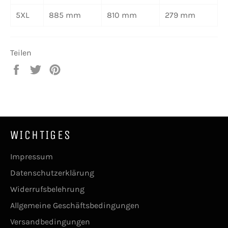
5XL
885 mm
810 mm
279 mm
Teilen
Auf
Auf
Auf
Facebook
Twitter
Pinterest
teilen
twittern
pinnen
WICHTIGES
Impressum
Datenschutzerklärung
Widerrufsbelehrung
Allgemeine Geschäftsbedingungen
Versandbedingungen