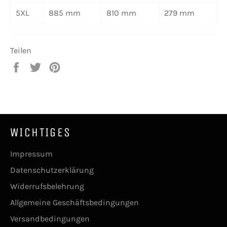
5XL
885 mm
810 mm
279 mm
Teilen
Auf
Auf
Auf
Facebook
Twitter
Pinterest
teilen
twittern
pinnen
WICHTIGES
Impressum
Datenschutzerklärung
Widerrufsbelehrung
Allgemeine Geschäftsbedingungen
Versandbedingungen