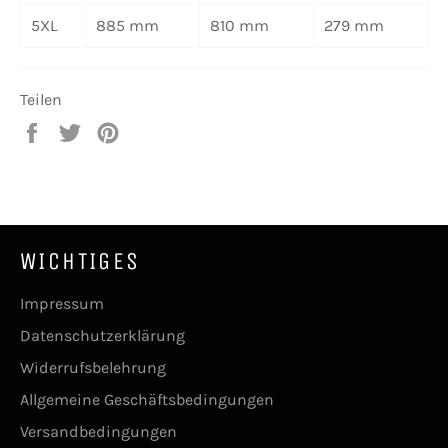
5XL
885 mm
810 mm
279 mm
Teilen
Auf
Auf
Auf
Facebook
Twitter
Pinterest
teilen
twittern
pinnen
WICHTIGES
Impressum
Datenschutzerklärung
Widerrufsbelehrung
Allgemeine Geschäftsbedingungen
Versandbedingungen