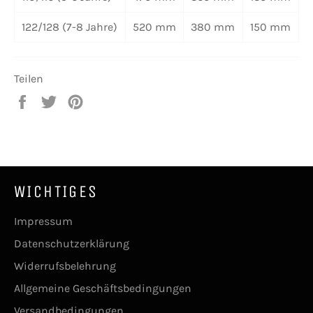
122/128 (7-8 Jahre)
520 mm
380 mm
150 mm
Teilen
Auf
Auf
Auf
Facebook
Twitter
Pinterest
teilen
twittern
pinnen
WICHTIGES
Impressum
Datenschutzerklärung
Widerrufsbelehrung
Allgemeine Geschäftsbedingungen
Versandbedingungen