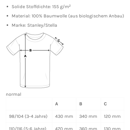
Solide Stoffdichte: 155 g/m²
Material: 100% Baumwolle (aus biologischem Anbau)
Marke: Stanley/Stella
normal
A
B
C
98/104 (3-4 Jahre)
430 mm
340 mm
120 mm
110/116 (5-6 Jahre)
470 mm
360 mm
130 mm