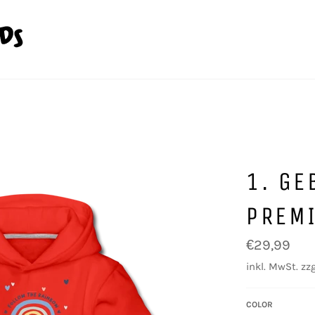
1. GE
PREM
Normaler
€29,99
Preis
inkl. MwSt. zzg
COLOR